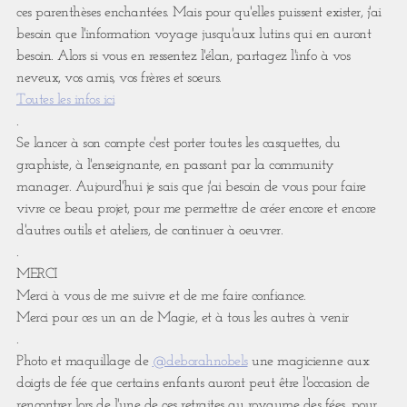
ces parenthèses enchantées. Mais pour qu'elles puissent exister, j'ai
besoin que l'information voyage jusqu'aux lutins qui en auront
besoin. Alors si vous en ressentez l'élan, partagez l'info à vos
neveux, vos amis, vos frères et soeurs.
Toutes les infos ici
.
Se lancer à son compte c'est porter toutes les casquettes, du
graphiste, à l'enseignante, en passant par la community
manager. Aujourd'hui je sais que j'ai besoin de vous pour faire
vivre ce beau projet, pour me permettre de créer encore et encore
d'autres outils et ateliers, de continuer à oeuvrer.
.
MERCI
Merci à vous de me suivre et de me faire confiance.
Merci pour ces un an de Magie, et à tous les autres à venir
.
Photo et maquillage de
@deborahnobels
une magicienne aux
doigts de fée que certains enfants auront peut être l'occasion de
rencontrer lors de l'une de ces retraites au royaume des fées, pour