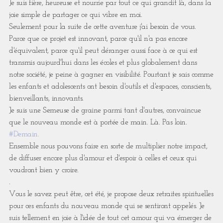
Je suis fière, heureuse et nourrie par tout ce qui grandit là, dans la
joie simple de partager ce qui vibre en moi.
Seulement pour la suite de cette aventure j'ai besoin de vous.
Parce que ce projet est innovant, parce qu'il n'a pas encore
d'équivalent, parce qu'il peut déranger aussi face à ce qui est
transmis aujourd'hui dans les écoles et plus globalement dans
notre société, je peine à gagner en visibilité. Pourtant je sais comme
les enfants et adolescents ont besoin d'outils et d'espaces, conscients,
bienveillants, innovants.
Je suis une Semeuse de graine parmi tant d'autres, convaincue
que le nouveau monde est à portée de main. Là. Pas loin.
#Demain.
Ensemble nous pouvons faire en sorte de multiplier notre impact,
de diffuser encore plus d'amour et d'espoir à celles et ceux qui
voudront bien y croire.
.
Vous le savez peut être, cet été, je propose deux retraites spirituelles
pour ces enfants du nouveau monde qui se sentiront appelés. Je
suis tellement en joie à l'idée de tout cet amour qui va émerger de