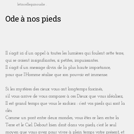
letincellequinouslie .
Ode à nos pieds
Il s’agit ici d’un appel à toutes les lumières qui foulent cette terre,
qui se croient insignifiantes, si petites, impuissantes.
Il s’agit d’un message divin de la plus haute importance,
pour que l’Homme réalise que son pouvoir est immense.
Si les mystères des cieux vous ont longtemps fascinés,
s’il vous arrive de vous comparer à ces Dieux que vous idéalisez,
Il est grand temps que vous le sachiez : c’est vos pieds qui sont la
clés.
Comme un pont entre deux mondes, vous êtes ce lien entre la
Terre et le Ciel. Debout bien droit dans vos pieds, c’est le seul
moyen que vous avez pour vivre à plein temps votre présent, et