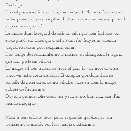
Feuillage.
Un ciel parsemé d'étoiles, d'où, comme le dit Mufassa, "les rois des
siècles passés nous contemplent du haut des étoiles, ces rois qui sont
là pour nous guider".
L'étincelle dans le regard de celle ou celui qui nous fait face, ou
est-ce plutôt son âme, qui a cet instant s'est frayée un chemin
jusqu'à son coeur pour s'exprimer enfin...
Il est temps de réenchanter notre monde, en changeant le regard
que l'ont porte sur celui-ci.
La magie est tout autour de nous, et pour la voir nous devrons
retrouver notre coeur d'enfant. Et accepter que dans chaque
parcelle de notre corps, de nos cellules, vibre en nous la magie
oubliée de l'humanité.
Ouvrons grands notre coeur, nos yeux et nos bras aux joies d'un
monde magique.
Merci à tous celles et ceux, petits et grands, qui chaque jour
réenchante le monde par leur magie quotidienne.