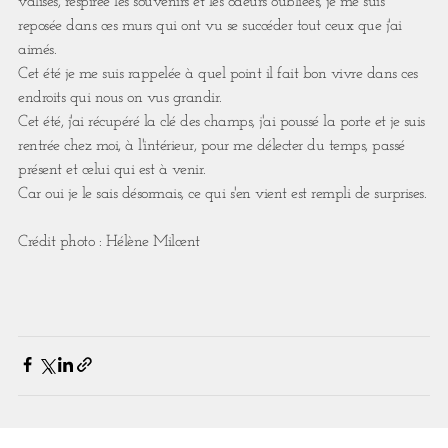
valises, respirée les souvenirs et les odeurs oubliées, je me suis
reposée dans ces murs qui ont vu se succéder tout ceux que j'ai
aimés. ⁣
Cet été je me suis rappelée à quel point il fait bon vivre dans ces
endroits qui nous on vus grandir. ⁣
Cet été, j'ai récupéré la clé des champs, j'ai poussé la porte et je suis
rentrée chez moi, à l'intérieur, pour me délecter du temps, passé
présent et celui qui est à venir. ⁣
Car oui je le sais désormais, ce qui s'en vient est rempli de surprises. ⁣
Crédit photo : Hélène Milcent