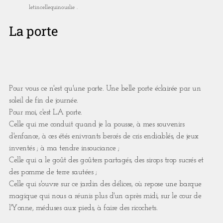
letincellequinouslie .
La porte
Pour vous ce n'est qu'une porte. Une belle porte éclairée par un
soleil de fin de journée. ⁣
Pour moi, c'est LA porte. ⁣
Celle qui me conduit quand je la pousse, à mes souvenirs
d'enfance, à ces étés enivrants bercés de cris endiablés, de jeux
inventés ; à ma tendre insouciance ; ⁣
Celle qui a le goût des goûters partagés, des sirops trop sucrés et
des pomme de terre sautées ;⁣
Celle qui s'ouvre sur ce jardin des délices, où repose une barque
magique qui nous a réunis plus d'un après midi, sur le cour de
l'Yonne, méduses aux pieds, à faire des ricochets. ⁣