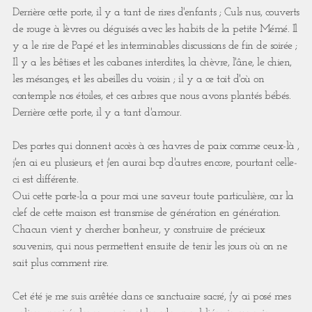
Derrière cette porte, il y a tant de rires d'enfants ; Culs nus, couverts
de rouge à lèvres ou déguisés avec les habits de la petite Mémé. Il
y a le rire de Papé et les interminables discussions de fin de soirée ;
Il y a les bêtises et les cabanes interdites, la chèvre, l'âne, le chien,
les mésanges, et les abeilles du voisin ; il y a ce toit d'où on
contemple nos étoiles, et ces arbres que nous avons plantés bébés. ⁣
Derrière cette porte, il y a tant d'amour. ⁣
Des portes qui donnent accès à ces havres de paix comme ceux-là ,
j'en ai eu plusieurs, et j'en aurai bcp d'autres encore, pourtant celle-
ci est différente. ⁣
Oui cette porte-la a pour moi une saveur toute particulière, car la
clef de cette maison est transmise de génération en génération.
Chacun vient y chercher bonheur, y construire de précieux
souvenirs, qui nous permettent ensuite de tenir les jours où on ne
sait plus comment rire. ⁣
Cet été je me suis arrêtée dans ce sanctuaire sacré, j'y ai posé mes