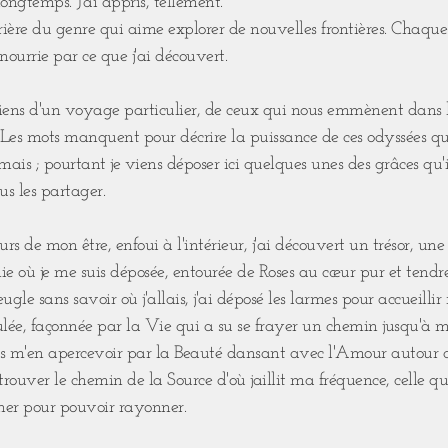
longtemps. J'ai appris, tellement.
ière du genre qui aime explorer de nouvelles frontières. Chaque f
 nourrie par ce que j'ai découvert.
reviens d'un voyage particulier, de ceux qui nous emmènent dans 
s. Les mots manquent pour décrire la puissance de ces odyssées q
mais ; pourtant je viens déposer ici quelques unes des grâces qu'
us les partager.
rs de mon être, enfoui à l'intérieur, j'ai découvert un trésor, u
ie où je me suis déposée, entourée de Roses au cœur pur et tendre
eugle sans savoir où j'allais, j'ai déposé les larmes pour accueillir
culée, façonnée par la Vie qui a su se frayer un chemin jusqu'à m
sans m'en apercevoir par la Beauté dansant avec l'Amour autour d
rouver le chemin de la Source d'où jaillit ma fréquence, celle qu'
er pour pouvoir rayonner.