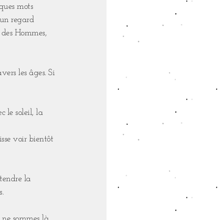
elques mots
e un regard
ur des Hommes,
vers les âges. Si
le soleil, la
sse voir bientôt
tendre la
s.
us ne sommes là