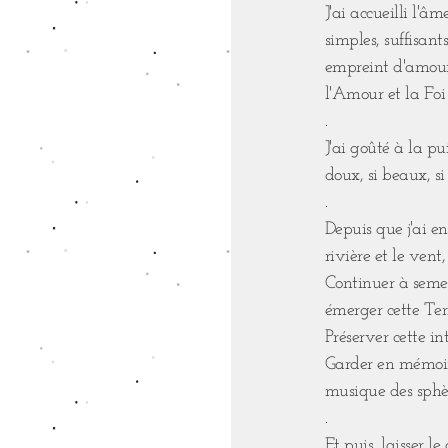
J'ai accueilli l'â
simples, suffisan
empreint d'amour 
l'Amour et la Foi
.
J'ai goûté à la pu
doux, si beaux, si 
.
Depuis que j'ai e
rivière et le vent,
Continuer à semer
émerger cette Ter
Préserver cette in
Garder en mémoire
musique des sphèr
.
Et puis, laisser 