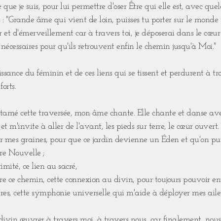
me que je suis, pour lui permettre d'oser Être qui elle est, avec qu
ts : "Grande âme qui vient de loin, puisses tu porter sur le mond
et d'émerveillement car à travers toi, je déposerai dans le cœ
 nécessaires pour qu'ils retrouvent enfin le chemin jusqu'à Moi."
issance du féminin et de ces liens qui se tissent et perdurent à tra
forts.
ntamé cette traversée, mon âme chante. Elle chante et danse avec 
 et m'invite à aller de l'avant, les pieds sur terre, le cœur ouvert.
 mes graines, pour que ce jardin devienne un Éden et qu'on pui
re Nouvelle ;
timité, ce lien au sacré,
 ce chemin, cette connexion au divin, pour toujours pouvoir en
es, cette symphonie universelle qui m'aide à déployer mes aile
le divin œuvrer à travers moi, à travers nous, car finalement, no