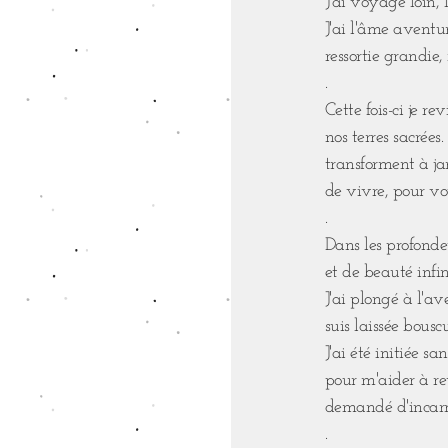
J'ai voyagé loin, 
J'ai l'âme aventur
ressortie grandie,
.
Cette fois-ci je 
nos terres sacrée
transforment à ja
de vivre, pour vo
.
Dans les profondeu
et de beauté infin
J'ai plongé à l'av
suis laissée bous
J'ai été initiée 
pour m'aider à ret
demandé d'incarn
.