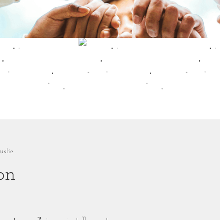
uslie .
ion