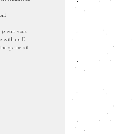
'ont
, je vais vous
e with an E.
vine qui ne vit