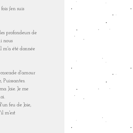
ois j'en suis
les profondeurs de
ui nous
il m'a été donnée
ne cascade d'amour
, Puissantes.
 ma Joie. Je me
oi.
'un feu de Joie,
il m'est