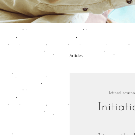
Articles
letincellequino
Initiat