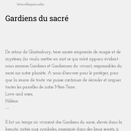
letincellequinouslie .
Gardiens du sacré
De retour de Glastonbury, terre sacrée empreinte de magie et de
mystères, j'ai voulu mettre en mot ce qui m'est apparu évident :
nous sommes Gardiens et Gardiennes du vivant, responsables du
sacré sur notre planète. A nous d'oeuvrer pour le protéger, pour
que la source de toute vie puisse continuer de s'écouler et irriguer
toutes les parcelles de notre Mère-Terre.
Love and roses,
Hélène
---
Il fut un temps où vivaient des Gardiens du sacré, élevés dans la
beauté, initiés aux symboles, enseignés dans des lieux secrets, à