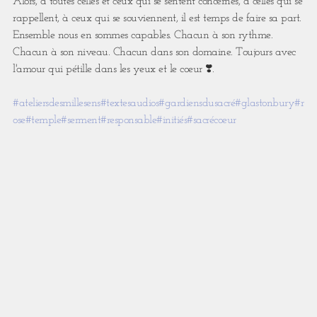
Alors, à toutes celles et ceux qui se sentent concernés, à celles qui se
rappellent, à ceux qui se souviennent, il est temps de faire sa part.
Ensemble nous en sommes capables. Chacun à son rythme.
Chacun à son niveau. Chacun dans son domaine. Toujours avec
l'amour qui pétille dans les yeux et le coeur ❣️.
#ateliersdesmillesens#textesaudios#gardiensdusacré#glastonbury#r
ose#temple#serment#responsable#initiés#sacrécoeur