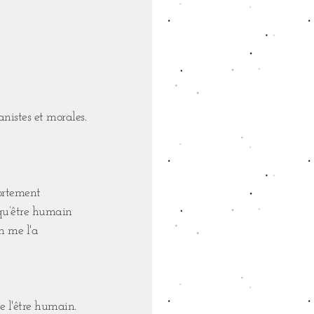
nistes et morales.⁣
portement
 qu’être humain
n me l'a
e l'être humain.⁣