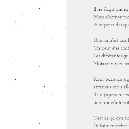
Il ne s'agit pas i
Mais d'activer not
A se poser des que
Une loi n'est pas l
On peut être contr
Les différentes gu
⁣Mais comment sav
Kant parle de jug
extérieur mais el
d’un jugement mor
demandé/interdit.
C'est de ça que n
De faire marcher n