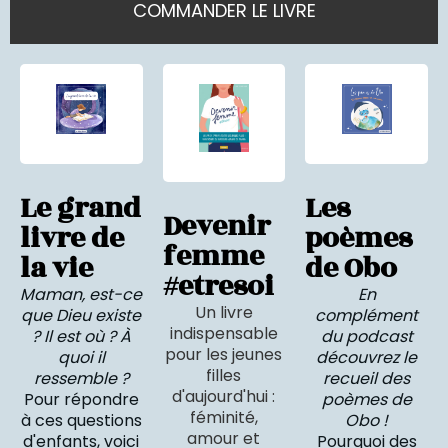
COMMANDER LE LIVRE
Le grand
Les
Devenir
livre de
poèmes
femme
la vie
de Obo
#etresoi
Maman, est-ce
En
Un livre
que Dieu existe
complément
indispensable
? Il est où ? À
du podcast
pour les jeunes
quoi il
découvrez le
filles
ressemble ?
recueil des
d'aujourd'hui :
Pour répondre
poèmes de
féminité,
à ces questions
Obo !
amour et
d'enfants, voici
Pourquoi des