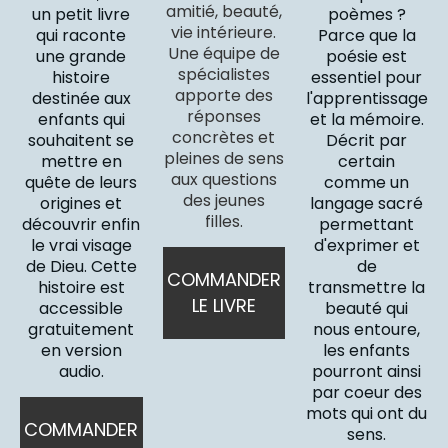
amitié, beauté,
un petit livre
poèmes ?
vie intérieure.
qui raconte
Parce que la
Une équipe de
une grande
poésie est
spécialistes
histoire
essentiel pour
apporte des
destinée aux
l'apprentissage
réponses
enfants qui
et la mémoire.
concrètes et
souhaitent se
Décrit par
pleines de sens
mettre en
certain
aux questions
quête de leurs
comme un
des jeunes
origines et
langage sacré
filles.
découvrir enfin
permettant
le vrai visage
d'exprimer et
de Dieu. Cette
de
COMMANDER
histoire est
transmettre la
LE LIVRE
accessible
beauté qui
gratuitement
nous entoure,
en version
les enfants
audio.
pourront ainsi
par coeur des
mots qui ont du
COMMANDER
sens.